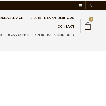
JURA SERVICE
REPARATIE EN ONDERHOUD
0
CONTACT
S
SLOW COFFEE
ONDERHOUD / REINIGING
G.A.T. Italia Betty
Percolator Geel 3 kops
€
19,95