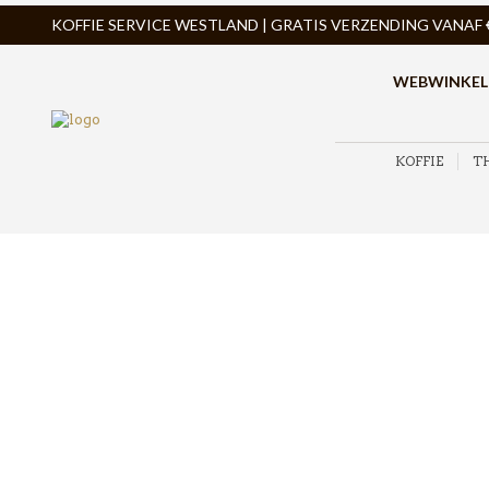
KOFFIE SERVICE WESTLAND | GRATIS VERZENDING VANAF € 
WEBWINKEL
KOFFIE
T
ZOEK PRODUCTEN
PRODUCTCATEGORIEËN