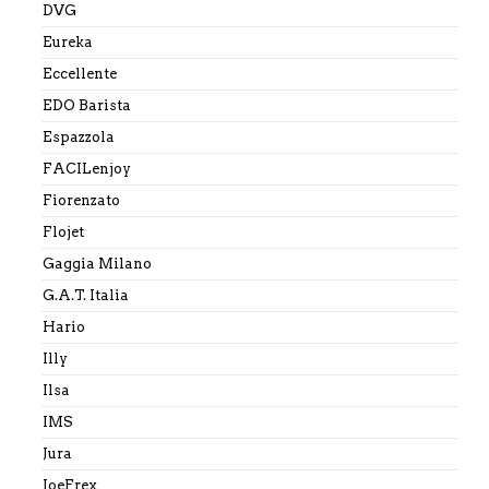
DVG
Eureka
Eccellente
EDO Barista
Espazzola
FACILenjoy
Fiorenzato
Flojet
Gaggia Milano
G.A.T. Italia
Hario
Illy
Ilsa
IMS
Jura
JoeFrex