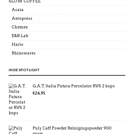
SLOW COFFEE
Acaia
Aeropress
Chemex
E&B Lab
Hario
Rhinowares
IN DE SPOTLIGHT
G.A.T. Italia Futura Percolator RVS 2 kops
€
26,95
Puly Caff Powder Reinigingspoeder 900
gram