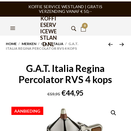
KOFFIE SERVICE WESTLAND | GRATIS
VERZENDING VANAF € 50,--
KOFFI
ESERV
0
ICEWE
STLAN
D.NL
HOME
/
MERKEN
/
G.A.T. ITALIA
/ G.A.T.
ITALIA REGINA PERCOLATOR RVS 4 KOPS
G.A.T. Italia Regina
Percolator RVS 4 kops
Oorspronkelijke
Huidige
€
44,95
€
59,95
prijs
prijs
was:
is:
AANBIEDING
€59,95.
€44,95.