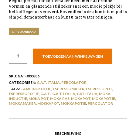
Regina percolator koffiemaker heeft met haar ronde
vormen en glanzende stijl zeker snel een mooie plekje bij
het koffiegenot veroverd. Bovendien is de aluminium pot is
simpel demonteerbaar en kunt u met water reinigen.
OP VOORRAAD
TOEVOEGEN AAN WINKELWAGEN
SKU:
GAT-000886
CATEGORIEËN:
G.A.T. ITALIA
,
PERCOLATOR
TAGS:
CAMPINGKOFFIE
,
ESPRESSOMAKER
,
ESPRESSOPOT
,
ESPRESSOPOTJE
,
G.A.T.
,
G.A.T. ITALIA
,
GAT ITALIA
,
MOKA
INDUCTIE
,
MOKA POT
,
MOKA RVS
,
MOKAPOT
,
MOKAPOTJE
,
MOKKAMAKER
,
MOKKAPOT
,
MOKKAPOTJE
,
PERCOLATOR
BESCHRIJVING