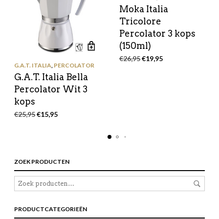
Moka Italia
Tricolore
Percolator 3 kops
(150ml)
Oorspronkelijke
Huidige
€
26,95
€
19,95
G.A.T. ITALIA
,
PERCOLATOR
prijs
prijs
G.A.T. Italia Bella
was:
is:
€26,95.
€19,95.
Percolator Wit 3
kops
Oorspronkelijke
Huidige
€
25,95
€
15,95
prijs
prijs
was:
is:
€25,95.
€15,95.
ZOEK PRODUCTEN
PRODUCTCATEGORIEËN