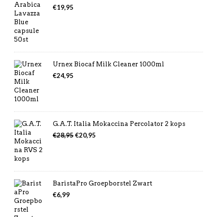
€
19,95
Urnex Biocaf Milk Cleaner 1000ml
€
24,95
G.A.T. Italia Mokaccina Percolator 2 kops
Oorspronkelijke
Huidige
€
28,95
€
20,95
prijs
prijs
was:
is:
€28,95.
€20,95.
BaristaPro Groepborstel Zwart
€
6,99