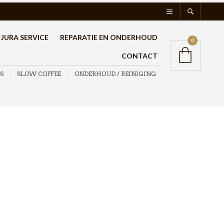
JURA SERVICE
REPARATIE EN ONDERHOUD
0
CONTACT
S
SLOW COFFEE
ONDERHOUD / REINIGING
Bialetti Thermosfles
met beker 2Go Rood
500ml