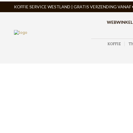
KOFFIE SERVICE WESTLAND | GRATIS VERZENDING VANAF € 
WEBWINKEL
KOFFIE
T
ZOEK PRODUCTEN
PRODUCTCATEGORIEËN