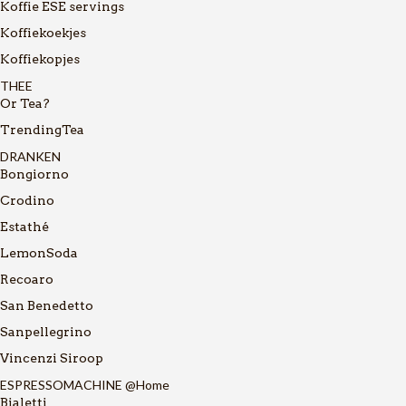
Koffie ESE servings
Koffiekoekjes
Koffiekopjes
THEE
Or Tea?
TrendingTea
DRANKEN
Bongiorno
Crodino
Estathé
LemonSoda
Recoaro
San Benedetto
Sanpellegrino
Vincenzi Siroop
ESPRESSOMACHINE @Home
Bialetti