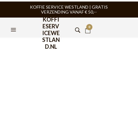
KOFFIE SERVICE WESTLAND | GRATIS
VERZENDING VANAF € 50,--
KOFFI
ESERV
0
ICEWE
STLAN
D.NL
FILTERS
BIALETTI
,
PERCOLATOR
BIALETTI
,
PERCOLATOR