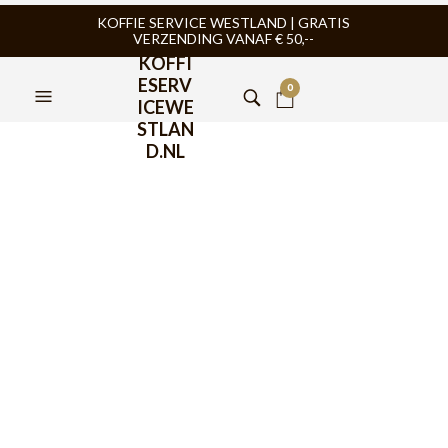
KOFFIE SERVICE WESTLAND | GRATIS
VERZENDING VANAF € 50,--
KOFFI
ESERV
0
ICEWE
STLAN
D.NL
FILTERS
TIJDELIJK NIET
LEVERBAAR
BARISTA TOOLS
,
MELKKAN
,
BARISTA TOOLS
,
MELKKAN
,
MOTTA
MOTTA