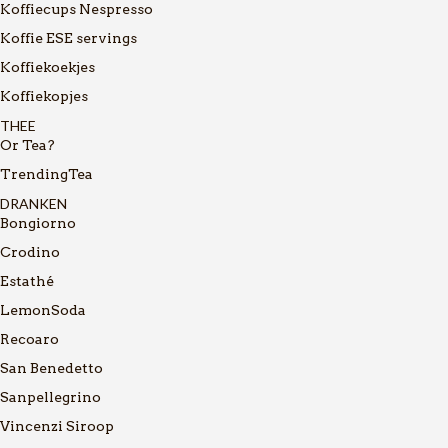
Koffiecups Nespresso
Koffie ESE servings
Koffiekoekjes
Koffiekopjes
THEE
Or Tea?
TrendingTea
DRANKEN
Bongiorno
Crodino
Estathé
LemonSoda
Recoaro
San Benedetto
Sanpellegrino
Vincenzi Siroop