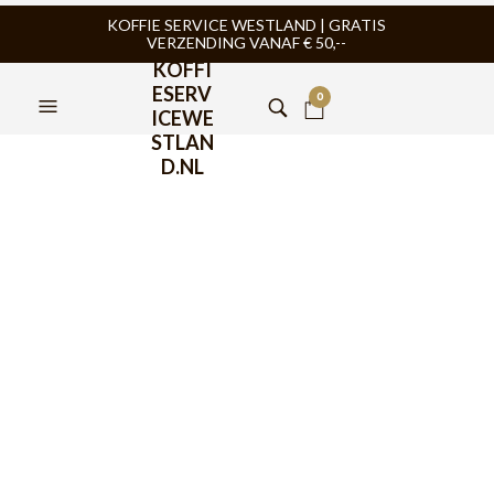
KOFFIE SERVICE WESTLAND | GRATIS
VERZENDING VANAF € 50,--
KOFFI
ESERV
0
ICEWE
STLAN
D.NL
FILTERS
BARISTA TOOLS
,
EDO BARISTA
,
BARISTA TOOLS
,
EDO BARISTA
,
MELKKAN
MELKKAN