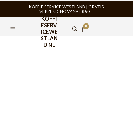
KOFFIE SERVICE WESTLAND | GRATIS
VERZENDING VANAF € 50,--
KOFFI
ESERV
0
ICEWE
STLAN
D.NL
FILTERS
TIJDELIJK NIET
TIJDELIJK NIET
LEVERBAAR
LEVERBAAR
ACAIA
,
BARISTA TOOLS
,
SLOW
ACAIA
,
BARISTA TOOLS
,
SLOW
COFFEE
,
WEEGSCHAAL
COFFEE
,
WEEGSCHAAL