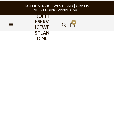
KOFFIE SERVICE WESTLAND | GRATIS
VERZENDING VANAF € 50,--
KOFFI
ESERV
0
ICEWE
STLAN
D.NL
FILTERS