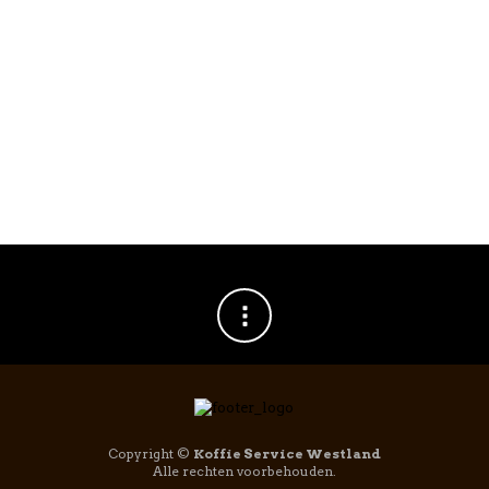
ESPRESSOMACHINE
ONDERDELEN
,
IMS
,
KOFFIEMACHINE
IMS Competition
Filter B661TH25M – 1
kops 6/9 gram
53mm
€
18,95
Copyright ©
Koffie Service Westland
Alle rechten voorbehouden.