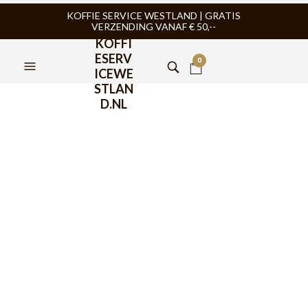
KOFFIE SERVICE WESTLAND | GRATIS
VERZENDING VANAF € 50,--
KOFFI
ESERV
0
ICEWE
STLAN
D.NL
FILTERS
BARISTA TOOLS
,
BARISTAPRO
,
TAMPINGMAT