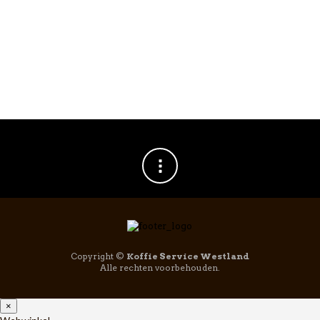
BaristaPro Rubber
Tampingmat
220x170mm
€
12,95
Copyright ©
Koffie Service Westland
Alle rechten voorbehouden.
×