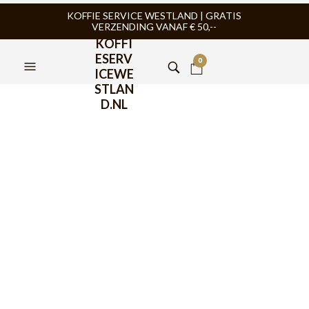
KOFFIE SERVICE WESTLAND | GRATIS
VERZENDING VANAF € 50,--
KOFFI
ESERV
0
ICEWE
STLAN
D.NL
FILTERS
BIALETTI
,
KOFFIE
,
KOFFIEKOPJES