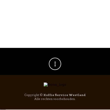
BIALETTI
,
KOFFIE
,
KOFFIEKOPJES
Bialetti Winter
Wonderland Kop &
Schotel 4st
€
29,95
Copyright ©
Koffie Service Westland
Alle rechten voorbehouden.