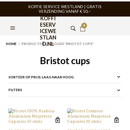
KOFFIE SERVICE WESTLAND | GRATIS
VERZENDING VANAF € 50,--
KOFFI
ESERV
0
ICEWE
STLAN
D.NL
HOME
/ PRODUCTEN GETAGGED “BRISTOT CUPS”
Bristot cups
FILTERS