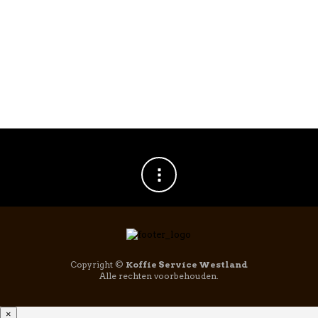
ONDERHOUD
,
WATERFILTER
ONDERHOUD
,
WATERFILTER
BWT Bestmax
BWT Bestmax
Premium S
Premium M
Filterpatroon
filterpatroon
€
99,00
€
149,00
Copyright ©
Koffie Service Westland
Alle rechten voorbehouden.
×