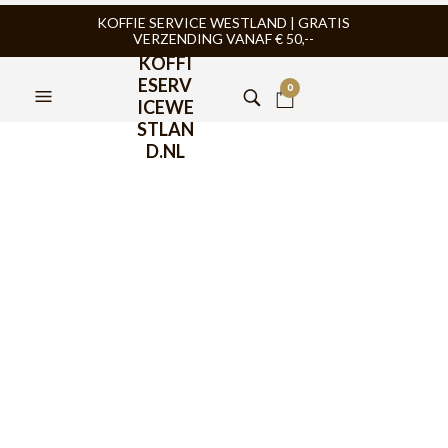
KOFFIE SERVICE WESTLAND | GRATIS
VERZENDING VANAF € 50,--
KOFFI
ESERV
0
ICEWE
STLAN
D.NL
FILTERS
BWT
,
MACHINE
BWT
,
MACHINE
HALFAUTOMAAT
,
REINIGING &
HALFAUTOMAAT
,
REINIGING &