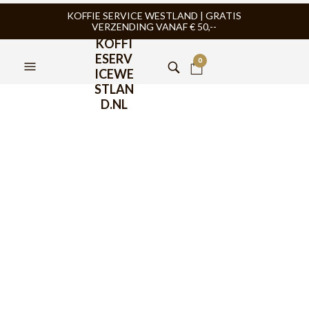
KOFFIE SERVICE WESTLAND | GRATIS
VERZENDING VANAF € 50,--
KOFFI
ESERV
0
ICEWE
STLAN
D.NL
FILTERS
TIJDELIJK NIET
LEVERBAAR
HARIO
,
HARIO
,
SLOW COFFEE