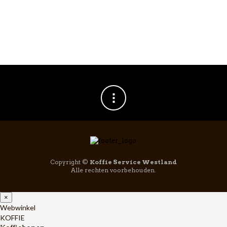
Hario Dripper Pot
Cafeor
€
38,95
Copyright ©
Koffie Service Westland
Alle rechten voorbehouden.
×
Webwinkel
KOFFIE