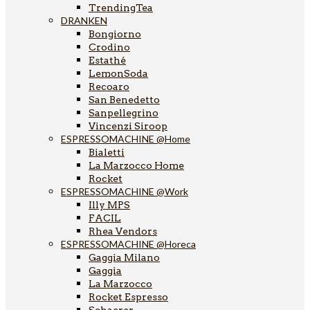
TrendingTea
DRANKEN
Bongiorno
Crodino
Estathé
LemonSoda
Recoaro
San Benedetto
Sanpellegrino
Vincenzi Siroop
ESPRESSOMACHINE @Home
Bialetti
La Marzocco Home
Rocket
ESPRESSOMACHINE @Work
Illy MPS
FACIL
Rhea Vendors
ESPRESSOMACHINE @Horeca
Gaggia Milano
Gaggia
La Marzocco
Rocket Espresso
Schaerer