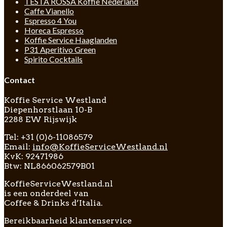
TESTA ROSSA Koffie Nederland
Caffe Vianello
Espresso 4 You
Horeca Espresso
Koffie Service Haaglanden
P31 Aperitivo Green
Spirito Cocktails
Contact
Koffie Service Westland
Diepenhorstlaan 10-B
2288 EW Rijswijk
Tel: +31 (0)6-11086579
Email:
info@KoffieServiceWestland.nl
KvK: 92471986
Btw: NL866062579B01
KoffieServiceWestland.nl
is een onderdeel van
Coffee & Drinks d’Italia.
Bereikbaarheid klantenservice