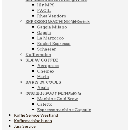
Illy MPS
FACIL
Rhea Vendors
ESPRESSOMACHINE @Horeca
Gaggia Milano
Gaggia
La Marzocco
Rocket Espresso
Schaerer
Koffiemolen
SLOW COFFEE
Aeropress
Chemex
Hario
BARISTA TOOLS
Acaia
ONDERHOUD / REINIGING
Machine Cold Brew
Cafetto
Espressomachine Capsule
Koffie Service Westland
Koffiemachine huren
Jura Service