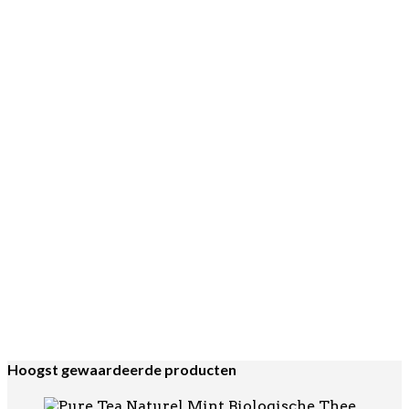
Motta
€
39,95
Coffee Leveling Tool Rood 58mm
Puly Caff
€
19,95
Cold Brew Reiniger 1ltr
Tijdelijk niet leverbaar
Lees verder
Cafetto
,
Machine Halfautomaat
,
REINIGING & ONDERHOUD
Cafetto Inverso Melkkanreiniger 750
gram
€
13,95
Hoogst gewaardeerde producten