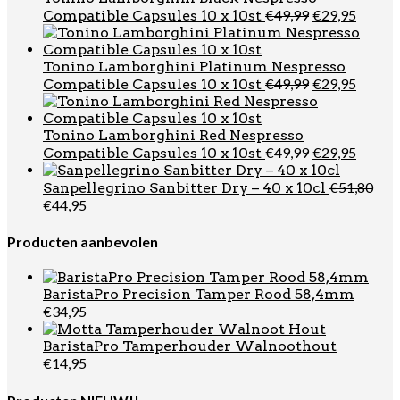
Oorspronkel
Huidi
€
49,99
€
29,95
Compatible Capsules 10 x 10st
prijs
prijs
was:
is:
€49,99.
€29,95
Tonino Lamborghini Platinum Nespresso
Oorspronkel
Huidi
€
49,99
€
29,95
Compatible Capsules 10 x 10st
prijs
prijs
was:
is:
€49,99.
€29,95
Tonino Lamborghini Red Nespresso
Oorspronkel
Huidi
€
49,99
€
29,95
Compatible Capsules 10 x 10st
prijs
prijs
was:
is:
€
51,80
Sanpellegrino Sanbitter Dry – 40 x 10cl
€49,99.
€29,95
Oorspronkelijke
Huidige
€
44,95
prijs
prijs
was:
is:
Producten aanbevolen
€51,80.
€44,95.
BaristaPro Precision Tamper Rood 58,4mm
€
34,95
BaristaPro Tamperhouder Walnoothout
€
14,95