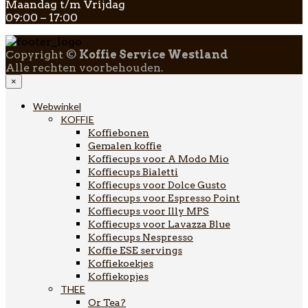
Maandag t/m Vrijdag
09:00 – 17:00
Copyright ©
Koffie Service Westland
Alle rechten voorbehouden.
×
Webwinkel
KOFFIE
Koffiebonen
Gemalen koffie
Koffiecups voor A Modo Mio
Koffiecups Bialetti
Koffiecups voor Dolce Gusto
Koffiecups voor Espresso Point
Koffiecups voor Illy MPS
Koffiecups voor Lavazza Blue
Koffiecups Nespresso
Koffie ESE servings
Koffiekoekjes
Koffiekopjes
THEE
Or Tea?