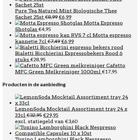
Pure Tea Naturel Mint Biologische Thee
Oorspronkelijke
Huidige
€
8,99
€
6,99
Sachet 25st
prijs
prijs
Motta Espresso
was:
is:
€
4,95
Shotglas
€8,99.
€6,99.
Motta espresso
Oorspronkelijke
Huidige
€
7,49
€
6,99
kannetje 7cl
prijs
prijs
was:
is:
Bialetti Bicchierini Espressobekers Rood 6
€7,49.
€6,99.
€
28,95
stuks
Cafetto
€
17,95
MFC Green Melkreiniger 1000ml
Producten in de aanbieding
LemonSoda Mocktail Assortiment tray 24 x
Oorspronkelijke
Huidige
€
32,95
€
29,95
33cl
prijs
prijs
€
3,60
excl. statiegeld van
was:
is:
€32,95.
€29,95.
Tonino Lamborghini Black Nespresso