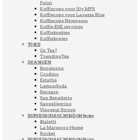
Point
Koffiecups voor Illy MPS
Koffiecups voor Lavazza Blue
Koffiecups Nespresso
Koffie ESE servings
Koffiekoekjes
Koffiekopjes
THEE
Or Tea?
TrendingTea
DRANKEN
Bongiorno
Crodino
Estathé
LemonSoda
Recoaro
San Benedetto
Sanpellegrino
Vincenzi Siroop
ESPRESSOMACHINE @Home
Bialetti
La Marzocco Home
Rocket
ESPRESSOMACHINE @Work