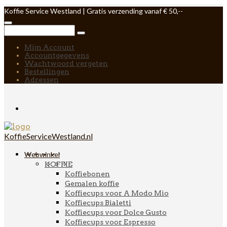
Koffie Service Westland | Gratis verzending vanaf € 50,--
Mijn Account
Accountgegevens
Wachtwoord vergeten
Bestellingen
Adressen
KoffieServiceWestland.nl
Webwinkel
KOFFIE
Koffiebonen
Gemalen koffie
Koffiecups voor A Modo Mio
Koffiecups Bialetti
Koffiecups voor Dolce Gusto
Koffiecups voor Espresso