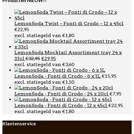
Producten NIEUW!!
LemonSoda Twist – Fonti di Crodo – 12 x 45cl
€
22,95
€
1,80
excl. statiegeld van
LemonSoda Mocktail Assortiment tray 24 x
Oorspronkelijke
Huidige
€
32,95
€
29,95
33cl
prijs
prijs
€
3,60
excl. statiegeld van
was:
is:
€32,95.
€29,95.
€
15,95
LemonSoda - Fonti di Crodo - 6 x 1L
€
1,50
excl. statiegeld van
€
7,95
LemonSoda - Fonti di Crodo - 24 x 20cl
€
22,95
LemonSoda - Fonti di Crodo - 12 x 45cl
€
1,80
excl. statiegeld van
Klantenservice