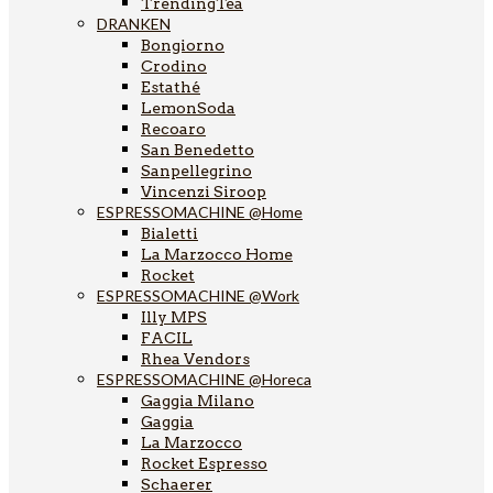
TrendingTea
DRANKEN
Bongiorno
Crodino
Estathé
LemonSoda
Recoaro
San Benedetto
Sanpellegrino
Vincenzi Siroop
ESPRESSOMACHINE @Home
Bialetti
La Marzocco Home
Rocket
ESPRESSOMACHINE @Work
Illy MPS
FACIL
Rhea Vendors
ESPRESSOMACHINE @Horeca
Gaggia Milano
Gaggia
La Marzocco
Rocket Espresso
Schaerer