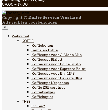
09:00 – 17:00
Copyright ©
Koffie Service Westland
Alle rechten voorbehouden.
×
Webwinkel
KOFFIE
Koffiebonen
Gemalen koffie
Koffiecups voor A Modo Mio
Koffiecups Bialetti
Koffiecups voor Dolce Gusto
Koffiecups voor Espresso Point
Koffiecups voor Illy MPS
Koffiecups voor Lavazza Blue
Koffiecups Nespresso
Koffie ESE servings
Koffiekoekjes
Koffiekopjes
THEE
Or Tea?