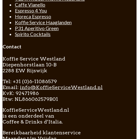
Caffe Vianello
Espresso 4 You
Horeca Espresso
Koffie Service Haaglanden
P31 Aperitivo Green
Spirito Cocktails
Contact
Koffie Service Westland
Diepenhorstlaan 10-B
2288 EW Rijswijk
Tel: +31 (0)6-11086579
Email:
info@KoffieServiceWestland.nl
KvK: 92471986
Btw: NL866062579B01
KoffieServiceWestland.nl
is een onderdeel van
Coffee & Drinks d’Italia.
Bereikbaarheid klantenservice
Maandag t/m Vrijdag