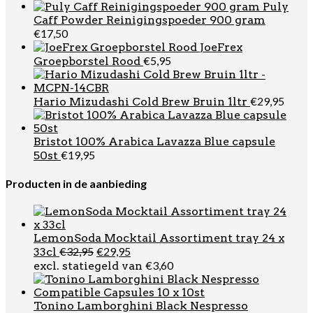
Puly
Caff Powder Reinigingspoeder 900 gram
€
17,50
JoeFrex
€
5,95
Groepborstel Rood
€
29,95
Hario Mizudashi Cold Brew Bruin 1ltr
Bristot 100% Arabica Lavazza Blue capsule
€
19,95
50st
Producten in de aanbieding
LemonSoda Mocktail Assortiment tray 24 x
Oorspronkelijke
Huidige
€
32,95
€
29,95
33cl
prijs
prijs
€
3,60
excl. statiegeld van
was:
is:
€32,95.
€29,95.
Tonino Lamborghini Black Nespresso