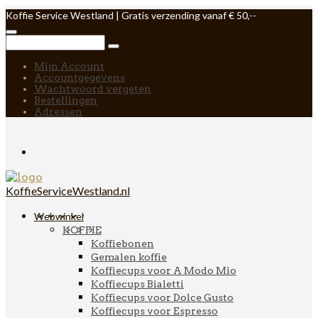
Koffie Service Westland | Gratis verzending vanaf € 50,--
Mijn Account
Accountgegevens
Wachtwoord vergeten
Bestellingen
Adressen
KoffieServiceWestland.nl
Webwinkel
KOFFIE
Koffiebonen
Gemalen koffie
Koffiecups voor A Modo Mio
Koffiecups Bialetti
Koffiecups voor Dolce Gusto
Koffiecups voor Espresso