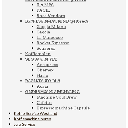
Illy MPS
FACIL
Rhea Vendors
ESPRESSOMACHINE @Horeca
Gaggia Milano
Gaggia
La Marzocco
Rocket Espresso
Schaerer
Koffiemolen
SLOW COFFEE
Aeropress
Chemex
Hario
BARISTA TOOLS
Acaia
ONDERHOUD / REINIGING
Machine Cold Brew
Cafetto
Espressomachine Capsule
Koffie Service Westland
Koffiemachine huren
Jura Service