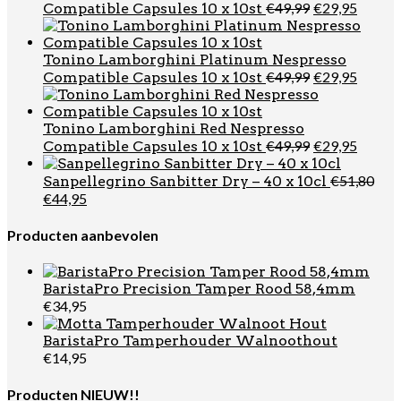
Oorspronkel
Huidi
€
49,99
€
29,95
Compatible Capsules 10 x 10st
prijs
prijs
was:
is:
€49,99.
€29,95
Tonino Lamborghini Platinum Nespresso
Oorspronkel
Huidi
€
49,99
€
29,95
Compatible Capsules 10 x 10st
prijs
prijs
was:
is:
€49,99.
€29,95
Tonino Lamborghini Red Nespresso
Oorspronkel
Huidi
€
49,99
€
29,95
Compatible Capsules 10 x 10st
prijs
prijs
was:
is:
€
51,80
Sanpellegrino Sanbitter Dry – 40 x 10cl
€49,99.
€29,95
Oorspronkelijke
Huidige
€
44,95
prijs
prijs
was:
is:
Producten aanbevolen
€51,80.
€44,95.
BaristaPro Precision Tamper Rood 58,4mm
€
34,95
BaristaPro Tamperhouder Walnoothout
€
14,95
Producten NIEUW!!