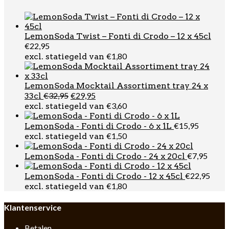
LemonSoda Twist – Fonti di Crodo – 12 x 45cl
€
22,95
€
1,80
excl. statiegeld van
LemonSoda Mocktail Assortiment tray 24 x
Oorspronkelijke
Huidige
€
32,95
€
29,95
33cl
prijs
prijs
€
3,60
excl. statiegeld van
was:
is:
€32,95.
€29,95.
€
15,95
LemonSoda - Fonti di Crodo - 6 x 1L
€
1,50
excl. statiegeld van
€
7,95
LemonSoda - Fonti di Crodo - 24 x 20cl
€
22,95
LemonSoda - Fonti di Crodo - 12 x 45cl
€
1,80
excl. statiegeld van
Klantenservice
Betalen