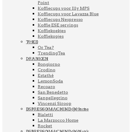
Point
Koffiecups voor Illy MPS
Koffiecups voor Lavazza Blue
Koffiecups Nespresso
Koffie ESE servings
Koffiekoekjes
Koffiekopjes
THEE
Or Tea?
TrendingTea
DRANKEN
Bongiorno
Crodino
Estathé
LemonSoda
Recoaro
San Benedetto
Sanpellegrino
Vincenzi Siroop
ESPRESSOMACHINE @Home
Bialetti
La Marzocco Home
Rocket
ESPRESSOMACHINE @Work