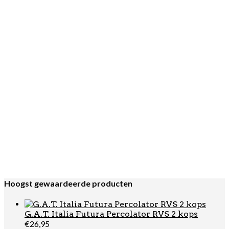
€
10,95
Tijdelijk niet leverbaar
Lees verder
Cafetto
,
Machine Halfautomaat
,
Machine
Volautomaat
,
REINIGING & ONDERHOUD
,
Reinigingstabletten
Cafetto Tevo Mini Reinigingstabletten
100 x 1,5 gram
€
17,95
Hoogst gewaardeerde producten
G.A.T. Italia Futura Percolator RVS 2 kops
€
26,95