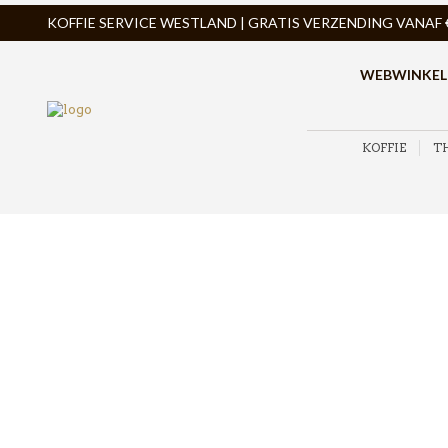
KOFFIE SERVICE WESTLAND | GRATIS VERZENDING VANAF € 
WEBWINKEL
KOFFIE
T