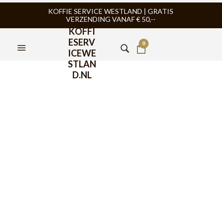
KOFFIE SERVICE WESTLAND | GRATIS
VERZENDING VANAF € 50,--
KOFFI
ESERV
0
ICEWE
STLAN
D.NL
FILTERS
TIJDELIJK NIET
TIJDELIJK NIET
LEVERBAAR
LEVERBAAR
HARIO
,
HARIO
,
SLOW COFFEE
,
HARIO
,
HARIO
,
SLOW COFFEE
,
THEE
,
THEEZETTER
THEE
,
THEEZETTER