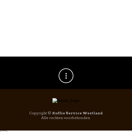
Hario ChaCha
Hario ChaCha
Kyusu Maru
Kyusu Maru
Theepot met zeef
Theepot met zeef
300ml
450ml
€
29,95
€
32,95
Copyright ©
Koffie Service Westland
Alle rechten voorbehouden.