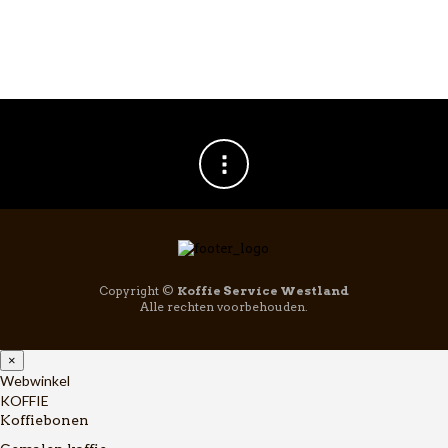
Chemex glazen stop
€
12,95
Copyright ©
Koffie Service Westland
Alle rechten voorbehouden.
×
Webwinkel
KOFFIE
Koffiebonen