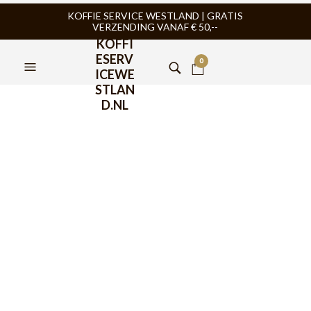
KOFFIE SERVICE WESTLAND | GRATIS
VERZENDING VANAF € 50,--
KOFFI
ESERV
0
ICEWE
STLAN
D.NL
FILTERS
TIJDELIJK NIET
TIJDELIJK NIET
LEVERBAAR
LEVERBAAR
BIALETTI KOFFIE
,
BIALETTI KOFFIE
,
ESPRESSOMACHINE CAPSULE
,
ESPRESSOMACHINE CAPSULE
,