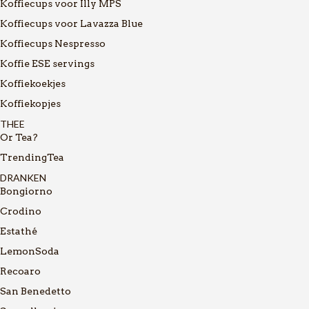
Koffiecups voor Illy MPS
Koffiecups voor Lavazza Blue
Koffiecups Nespresso
Koffie ESE servings
Koffiekoekjes
Koffiekopjes
THEE
Or Tea?
TrendingTea
DRANKEN
Bongiorno
Crodino
Estathé
LemonSoda
Recoaro
San Benedetto