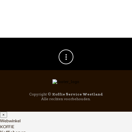
Hario Filter In Bottle
Coffee Moca 650ml
€
31,95
Copyright ©
Koffie Service Westland
Alle rechten voorbehouden.
×
Webwinkel
KOFFIE