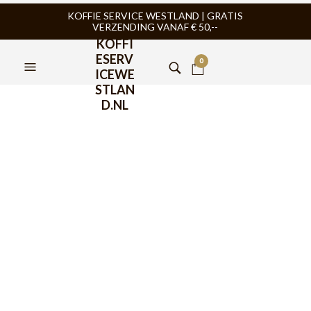
KOFFIE SERVICE WESTLAND | GRATIS
VERZENDING VANAF € 50,--
KOFFI
ESERV
0
ICEWE
STLAN
D.NL
FILTERS
TIJDELIJK NIET
LEVERBAAR
HARIO
,
HARIO
,
SLOW COFFEE