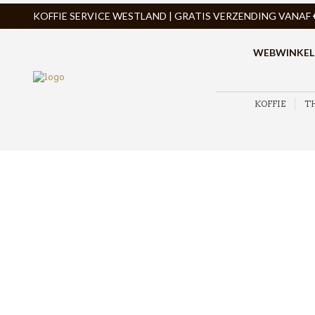
KOFFIE SERVICE WESTLAND | GRATIS VERZENDING VANAF € 
WEBWINKEL
KOFFIE
T