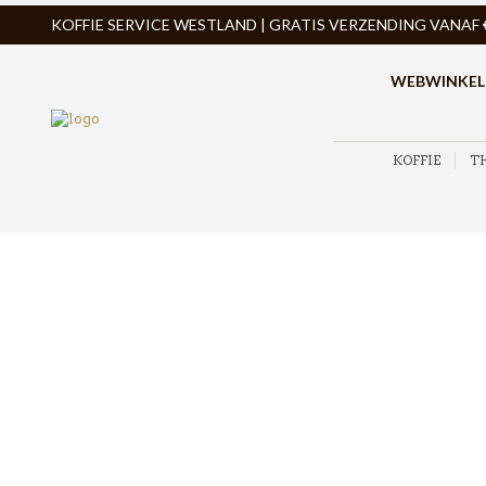
KOFFIE SERVICE WESTLAND | GRATIS VERZENDING VANAF € 
WEBWINKEL
KOFFIE
T