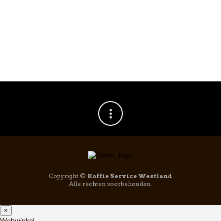
GAGGIA
,
GAGGIA MILANO
,
GAGGIA
,
GAGGIA MILANO
,
KOFFIEMACHINE
KOFFIEMACHINE
Gaggia La Precisa
Gaggia La Giusta
Espressomachine
Espressomachine
€
6.750,00
€
9.750,00
Copyright ©
Koffie Service Westland
Alle rechten voorbehouden.
×
Webwinkel