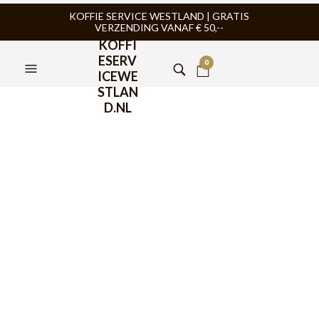
KOFFIE SERVICE WESTLAND | GRATIS
VERZENDING VANAF € 50,--
KOFFI
ESERV
0
ICEWE
STLAN
D.NL
FILTERS