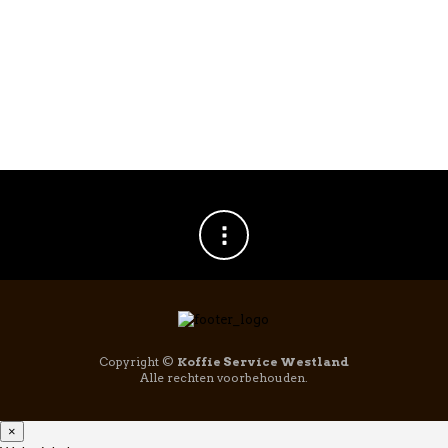
GAGGIA
,
GAGGIA MILANO
,
GAGGIA
,
GAGGIA MILANO
,
KOFFIEMACHINE
KOFFIEMACHINE
Gaggia La Precisa
Gaggia La Giusta
Espressomachine
Espressomachine
€
6.750,00
€
9.750,00
Copyright ©
Koffie Service Westland
Alle rechten voorbehouden.
×