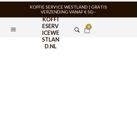
KOFFIE SERVICE WESTLAND | GRATIS
VERZENDING VANAF € 50,--
KOFFI
ESERV
0
ICEWE
STLAN
D.NL
FILTERS
ESPRESSOMACHINE
,
ESPRESSOMACHINE
,
ESPRESSOMACHINE HORECA
,
ESPRESSOMACHINE HORECA
,