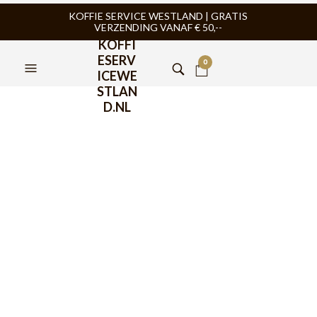
KOFFIE SERVICE WESTLAND | GRATIS
VERZENDING VANAF € 50,--
KOFFI
ESERV
0
ICEWE
STLAN
D.NL
FILTERS
OR TEA?
,
OR TEA?
,
THEE