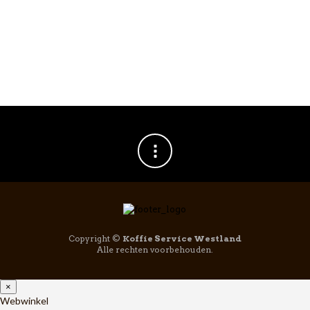
Or Tea? Twisted
Pu’er 90gr in
Theeblik
€
12,95
Copyright ©
Koffie Service Westland
Alle rechten voorbehouden.
×
Webwinkel