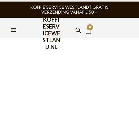
KOFFIE SERVICE WESTLAND | GRATIS
VERZENDING VANAF € 50,--
KOFFI
ESERV
0
ICEWE
STLAN
D.NL
FILTERS
THEE
,
TRENDINGTEA