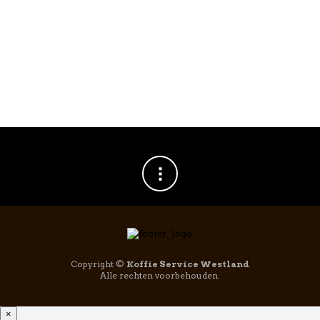
TrendingTea Pure
Ginger
piramidezakjes
100st
€
16,49
Copyright ©
Koffie Service Westland
Alle rechten voorbehouden.
×