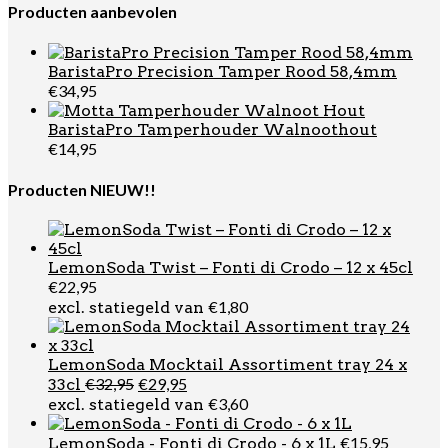
was:
is:
Producten aanbevolen
€51,80.
€44,95.
BaristaPro Precision Tamper Rood 58,4mm
€
34,95
BaristaPro Tamperhouder Walnoothout
€
14,95
Producten NIEUW!!
LemonSoda Twist – Fonti di Crodo – 12 x 45cl
€
22,95
€
1,80
excl. statiegeld van
LemonSoda Mocktail Assortiment tray 24 x
Oorspronkelijke
Huidige
€
32,95
€
29,95
33cl
prijs
prijs
€
3,60
excl. statiegeld van
was:
is:
€32,95.
€29,95.
€
15,95
LemonSoda - Fonti di Crodo - 6 x 1L