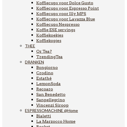
Koffiecups voor Dolce Gusto
Koffiecups voor Espresso Point
Koffiecups voor Illy MPS
Koffiecups voor Lavazza Blue
Koffiecups Nespresso
Koffie ESE servings
Koffiekoekjes
Koffiekopjes
THEE
Or Tea?
TrendingTea
DRANKEN
Bongiorno
Crodino
Estathé
LemonSoda
Recoaro
San Benedetto
Sanpellegrino
Vincenzi Siroop
ESPRESSOMACHINE @Home
Bialetti
La Marzocco Home
Rocket