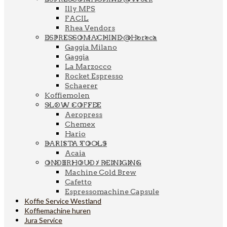
Illy MPS
FACIL
Rhea Vendors
ESPRESSOMACHINE @Horeca
Gaggia Milano
Gaggia
La Marzocco
Rocket Espresso
Schaerer
Koffiemolen
SLOW COFFEE
Aeropress
Chemex
Hario
BARISTA TOOLS
Acaia
ONDERHOUD / REINIGING
Machine Cold Brew
Cafetto
Espressomachine Capsule
Koffie Service Westland
Koffiemachine huren
Jura Service