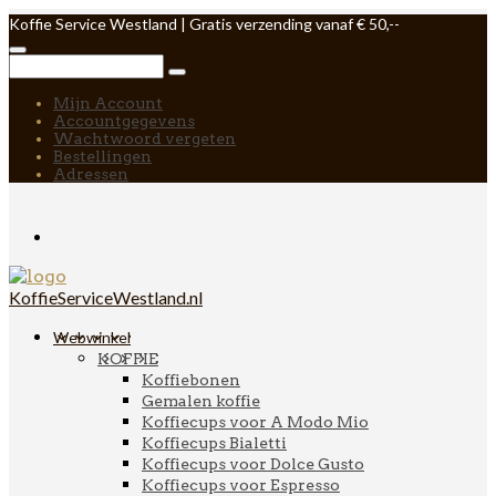
Koffie Service Westland | Gratis verzending vanaf € 50,--
Mijn Account
Accountgegevens
Wachtwoord vergeten
Bestellingen
Adressen
KoffieServiceWestland.nl
Webwinkel
KOFFIE
Koffiebonen
Gemalen koffie
Koffiecups voor A Modo Mio
Koffiecups Bialetti
Koffiecups voor Dolce Gusto
Koffiecups voor Espresso