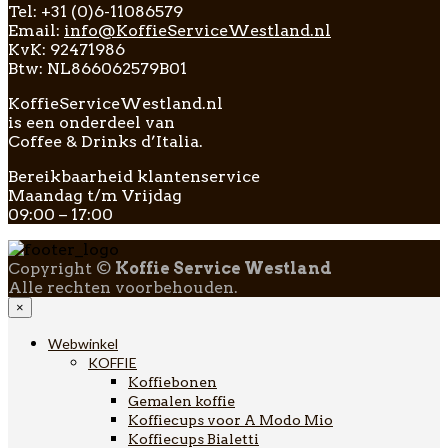
Tel: +31 (0)6-11086579
Email:
info@KoffieServiceWestland.nl
KvK: 92471986
Btw: NL866062579B01
KoffieServiceWestland.nl
is een onderdeel van
Coffee & Drinks d’Italia.
Bereikbaarheid klantenservice
Maandag t/m Vrijdag
09:00 – 17:00
Copyright ©
Koffie Service Westland
Alle rechten voorbehouden.
×
Webwinkel
KOFFIE
Koffiebonen
Gemalen koffie
Koffiecups voor A Modo Mio
Koffiecups Bialetti