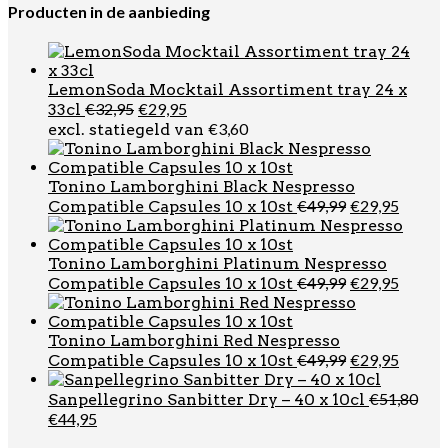
was:
is:
Producten in de aanbieding
€51,80.
€44,95.
LemonSoda Mocktail Assortiment tray 24 x
Oorspronkelijke
Huidige
€
32,95
€
29,95
33cl
prijs
prijs
€
3,60
excl. statiegeld van
was:
is:
€32,95.
€29,95.
Tonino Lamborghini Black Nespresso
Oorspronkel
Huidi
€
49,99
€
29,95
Compatible Capsules 10 x 10st
prijs
prijs
was:
is:
€49,99.
€29,95
Tonino Lamborghini Platinum Nespresso
Oorspronkel
Huidi
€
49,99
€
29,95
Compatible Capsules 10 x 10st
prijs
prijs
was:
is:
€49,99.
€29,95
Tonino Lamborghini Red Nespresso
Oorspronkel
Huidi
€
49,99
€
29,95
Compatible Capsules 10 x 10st
prijs
prijs
was:
is:
€
51,80
Sanpellegrino Sanbitter Dry – 40 x 10cl
€49,99.
€29,95
Oorspronkelijke
Huidige
€
44,95
prijs
prijs