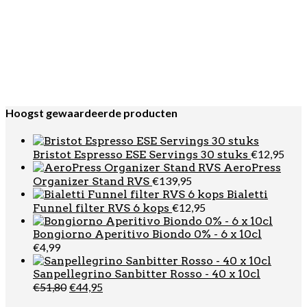
Lees verder
DRANKEN
,
Recoaro
Recoaro Gingerino – 10 x 10cl
€
14,95
Hoogst gewaardeerde producten
€
12,95
Bristot Espresso ESE Servings 30 stuks
AeroPress
€
139,95
Organizer Stand RVS
Bialetti
€
12,95
Funnel filter RVS 6 kops
Bongiorno Aperitivo Biondo 0% - 6 x 10cl
€
4,99
Sanpellegrino Sanbitter Rosso - 40 x 10cl
Oorspronkelijke
Huidige
€
51,80
€
44,95
prijs
prijs