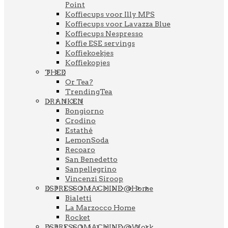
Point
Koffiecups voor Illy MPS
Koffiecups voor Lavazza Blue
Koffiecups Nespresso
Koffie ESE servings
Koffiekoekjes
Koffiekopjes
THEE
Or Tea?
TrendingTea
DRANKEN
Bongiorno
Crodino
Estathé
LemonSoda
Recoaro
San Benedetto
Sanpellegrino
Vincenzi Siroop
ESPRESSOMACHINE @Home
Bialetti
La Marzocco Home
Rocket
ESPRESSOMACHINE @Work