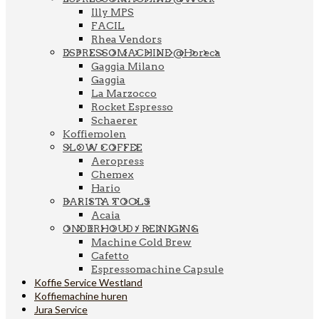
Illy MPS
FACIL
Rhea Vendors
ESPRESSOMACHINE @Horeca
Gaggia Milano
Gaggia
La Marzocco
Rocket Espresso
Schaerer
Koffiemolen
SLOW COFFEE
Aeropress
Chemex
Hario
BARISTA TOOLS
Acaia
ONDERHOUD / REINIGING
Machine Cold Brew
Cafetto
Espressomachine Capsule
Koffie Service Westland
Koffiemachine huren
Jura Service