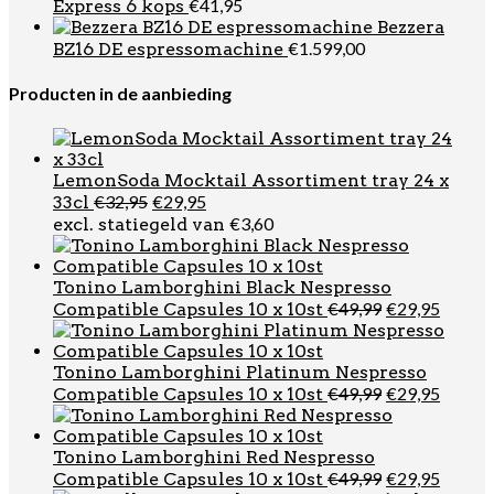
was:
is:
€
41,95
Express 6 kops
€10,95.
€7,99.
Bezzera
€
1.599,00
BZ16 DE espressomachine
Producten in de aanbieding
LemonSoda Mocktail Assortiment tray 24 x
Oorspronkelijke
Huidige
€
32,95
€
29,95
33cl
prijs
prijs
€
3,60
excl. statiegeld van
was:
is:
€32,95.
€29,95.
Tonino Lamborghini Black Nespresso
Oorspronkel
Huidi
€
49,99
€
29,95
Compatible Capsules 10 x 10st
prijs
prijs
was:
is:
€49,99.
€29,95
Tonino Lamborghini Platinum Nespresso
Oorspronkel
Huidi
€
49,99
€
29,95
Compatible Capsules 10 x 10st
prijs
prijs
was:
is:
€49,99.
€29,95
Tonino Lamborghini Red Nespresso
Oorspronkel
Huidi
€
49,99
€
29,95
Compatible Capsules 10 x 10st