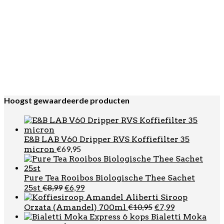
€
1.599,00
espressomachine
Gaggia Deco Evo
D
Motta Europa
€
34,95
Melkkan Groen 35cl
JoeFrex Uitklopbak Metal
€
39,95
S
Motta Europa
€
29,95
Melkkan RVS 25cl
G.A.T. Italia
€
26,95
Futura Percolator RVS 2 kops
Hoogst gewaardeerde producten
E&B LAB V60 Dripper RVS Koffiefilter 35
€
69,95
micron
Pure Tea Rooibos Biologische Thee Sachet
Oorspronkelijke
Huidige
€
8,99
€
6,99
25st
prijs
prijs
Aliberti Siroop
was:
is:
Oorspronkelijke
Huidige
€
10,95
€
7,99
Orzata (Amandel) 700ml
€8,99.
€6,99.
prijs
prijs
Bialetti Moka