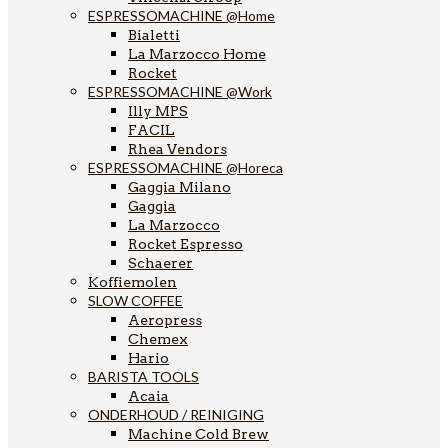
ESPRESSOMACHINE @Home
Bialetti
La Marzocco Home
Rocket
ESPRESSOMACHINE @Work
Illy MPS
FACIL
Rhea Vendors
ESPRESSOMACHINE @Horeca
Gaggia Milano
Gaggia
La Marzocco
Rocket Espresso
Schaerer
Koffiemolen
SLOW COFFEE
Aeropress
Chemex
Hario
BARISTA TOOLS
Acaia
ONDERHOUD / REINIGING
Machine Cold Brew