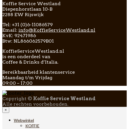
Koffie Service Westland
Diepenhorstlaan 10-B
2288 EW Rijswijk
Tel: +31 (0)6-11086579
Email:
info@KoffieServiceWestland.nl
KvK: 92471986
Btw: NL866062579B01
KoffieServiceWestland.nl
is een onderdeel van
Coffee & Drinks d’Italia.
Bereikbaarheid klantenservice
Maandag t/m Vrijdag
09:00 – 17:00
Copyright ©
Koffie Service Westland
Alle rechten voorbehouden.
×
Webwinkel
KOFFIE