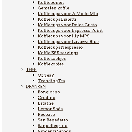
Koffiebonen
Gemalen koffie
Koffiecups voor A Modo Mio
Koffiecups Bialetti
Koffiecups voor Dolce Gusto
Koffiecups voor Espresso Point
Koffiecups voor Illy MPS
Koffiecups voor Lavazza Blue
Koffiecups Nespresso
Koffie ESE servings
Koffiekoekjes
Koffiekopjes
THEE
Or Tea?
TrendingTea
DRANKEN
Bongiorno
Crodino
Estathé
LemonSoda
Recoaro
San Benedetto
Sanpellegrino
Vincenzi Siroop