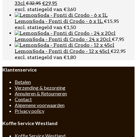
Oorspronkelijke
Huidige
€
32,95
€
29,95
33cl
prijs
prijs
€
3,60
excl. statiegeld van
was:
is:
€32,95.
€29,95.
€
15,95
LemonSoda - Fonti di Crodo - 6 x 1L
€
1,50
excl. statiegeld van
€
7,95
LemonSoda - Fonti di Crodo - 24 x 20cl
€
22,95
LemonSoda - Fonti di Crodo - 12 x 45cl
€
1,80
excl. statiegeld van
Klantenservice
Betalen
Verzending & bezorging
Annuleren & Retourneren
Contact
Algemene voorwaarden
Privacy policy
Koffie Service Westland
Koffie Service Westland