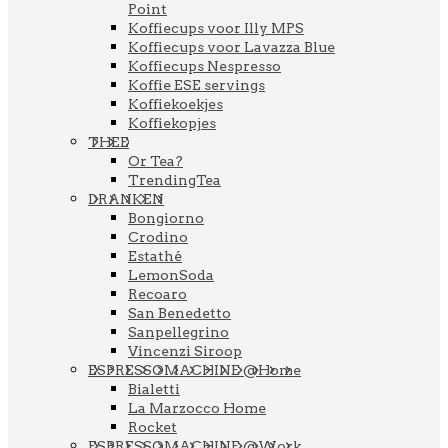
Point
Koffiecups voor Illy MPS
Koffiecups voor Lavazza Blue
Koffiecups Nespresso
Koffie ESE servings
Koffiekoekjes
Koffiekopjes
THEE
Or Tea?
TrendingTea
DRANKEN
Bongiorno
Crodino
Estathé
LemonSoda
Recoaro
San Benedetto
Sanpellegrino
Vincenzi Siroop
ESPRESSOMACHINE @Home
Bialetti
La Marzocco Home
Rocket
ESPRESSOMACHINE @Work