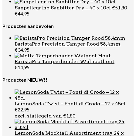
prijs
prijs
was:
is:
€
51,80
Sanpellegrino Sanbitter Dry – 40 x 10cl
€49,99.
€29,95
Oorspronkelijke
Huidige
€
44,95
prijs
prijs
was:
is:
Producten aanbevolen
€51,80.
€44,95.
BaristaPro Precision Tamper Rood 58,4mm
€
34,95
BaristaPro Tamperhouder Walnoothout
€
14,95
Producten NIEUW!!
LemonSoda Twist – Fonti di Crodo – 12 x 45cl
€
22,95
€
1,80
excl. statiegeld van
LemonSoda Mocktail Assortiment tray 24 x