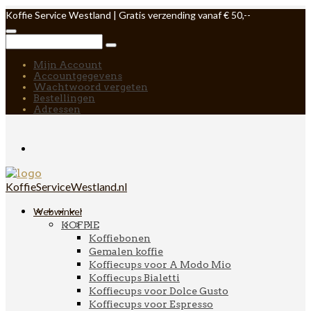
Koffie Service Westland | Gratis verzending vanaf € 50,--
Mijn Account
Accountgegevens
Wachtwoord vergeten
Bestellingen
Adressen
KoffieServiceWestland.nl
Webwinkel
KOFFIE
Koffiebonen
Gemalen koffie
Koffiecups voor A Modo Mio
Koffiecups Bialetti
Koffiecups voor Dolce Gusto
Koffiecups voor Espresso