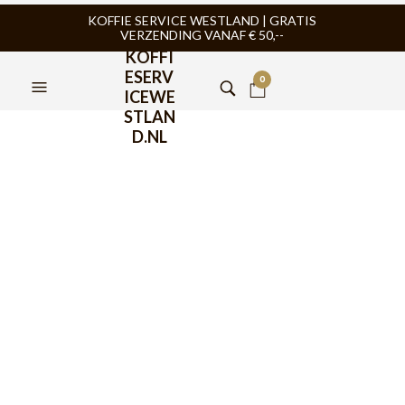
KOFFIE SERVICE WESTLAND | GRATIS
VERZENDING VANAF € 50,--
KOFFI
ESERV
0
ICEWE
STLAN
D.NL
Bezzera BZ10
espressomachine
€
1.149,00