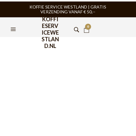
KOFFIE SERVICE WESTLAND | GRATIS
VERZENDING VANAF € 50,--
KOFFI
ESERV
0
ICEWE
STLAN
D.NL
BaristaPro Oplaadbare
Weegschaal 0,1 tot 2000gr
€
84,95