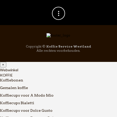
Copyright ©
Koffie Service Westland
Alle rechten voorbehouden.
×
Webwinkel
KOFFIE
Koffiebonen
Gemalen koffie
Koffiecups voor A Modo Mio
Koffiecups Bialetti
Koffiecups voor Dolce Gusto