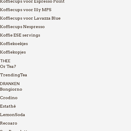
Koffiecups voor Espresso Point
Koffiecups voor Illy MPS
Koffiecups voor Lavazza Blue
Koffiecups Nespresso
Koffie ESE servings
Koffiekoekjes
Koffiekopjes
THEE
Or Tea?
TrendingTea
DRANKEN
Bongiorno
Crodino
Estathé
LemonSoda
Recoaro