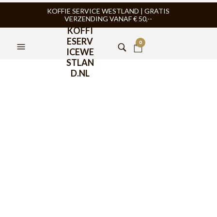
KOFFIE SERVICE WESTLAND | GRATIS
VERZENDING VANAF € 50,--
KOFFI
ESERV
0
ICEWE
STLAN
D.NL
BaristaPro Tamper
Walnoot Hout Teflon Flat
Base 58,5mm
€
52,95