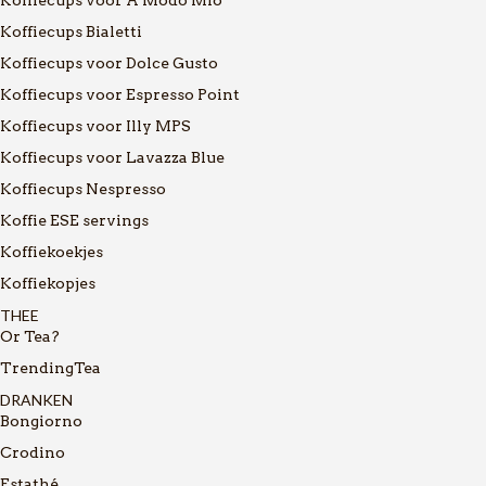
Koffiecups Bialetti
Koffiecups voor Dolce Gusto
Koffiecups voor Espresso Point
Koffiecups voor Illy MPS
Koffiecups voor Lavazza Blue
Koffiecups Nespresso
Koffie ESE servings
Koffiekoekjes
Koffiekopjes
THEE
Or Tea?
TrendingTea
DRANKEN
Bongiorno
Crodino
Estathé