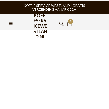
KOFFIE SERVICE WESTLAND | GRATIS
VERZENDING VANAF € 50,--
KOFFI
ESERV
0
ICEWE
STLAN
D.NL
FILTERS
BREDA KOFFIE
,
KOFFIE
,
BREDA KOFFIE
,
KOFFIE
,
KOFFIEBONEN
KOFFIEBONEN