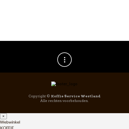
Breda San Paulo
Breda Di Breda
koffiebonen 1kg
koffiebonen 1000gr
€
26,95
€
29,95
Copyright ©
Koffie Service Westland
Alle rechten voorbehouden.
×
Webwinkel
KOFFIE