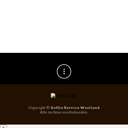
BREDA KOFFIE
,
KOFFIE
,
BREDA KOFFIE
,
KOFFIE
,
KOFFIEBONEN
KOFFIEBONEN
Breda San Paulo
Breda Di Breda
koffiebonen 1kg
koffiebonen 1000gr
€
26,95
€
29,95
Copyright ©
Koffie Service Westland
Alle rechten voorbehouden.
×