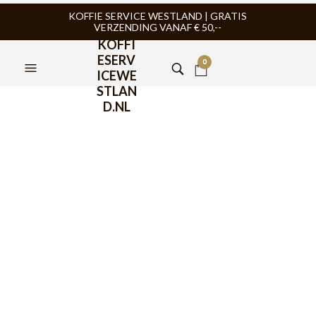
KOFFIE SERVICE WESTLAND | GRATIS
VERZENDING VANAF € 50,--
KOFFI
ESERV
0
ICEWE
STLAN
D.NL
Onze merken – Breda Koffie
FILTERS