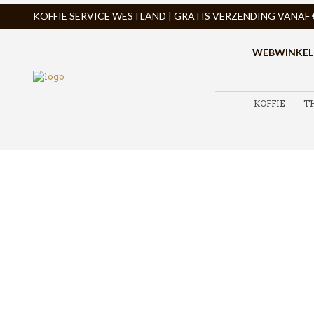
KOFFIE SERVICE WESTLAND | GRATIS VERZENDING VANAF € 
WEBWINKEL
KOFFIE
T