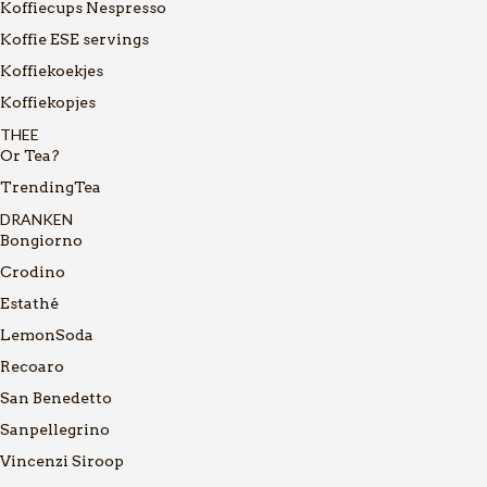
Koffiecups Nespresso
Koffie ESE servings
Koffiekoekjes
Koffiekopjes
THEE
Or Tea?
TrendingTea
DRANKEN
Bongiorno
Crodino
Estathé
LemonSoda
Recoaro
San Benedetto
Sanpellegrino
Vincenzi Siroop