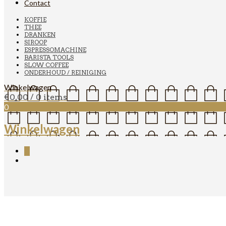
Contact
KOFFIE
THEE
DRANKEN
SIROOP
ESPRESSOMACHINE
BARISTA TOOLS
SLOW COFFEE
ONDERHOUD / REINIGING
Winkelwagen
€
0,00
/ 0 items
0
Winkelwagen
0
Eureka Digital Scale Precisa 