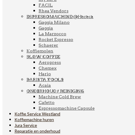
FACIL
Rhea Vendors
ESPRESSOMACHINE @Horeca
Gaggia Milano
Gaggia
La Marzocco
Rocket Espresso
Schaerer
Koffiemolen
SLOW COFFEE
Aeropress
Chemex
Hario
BARISTA TOOLS
Acaia
ONDERHOUD / REINIGING
Machine Cold Brew
Cafetto
Espressomachine Capsule
Koffie Service Westland
Koffiemachine huren
Jura Service
Reparatie en onderhoud