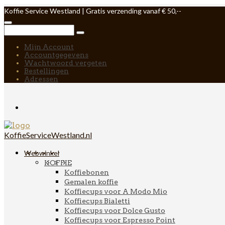
Koffie Service Westland | Gratis verzending vanaf € 50,--
Mijn Account
Accountgegevens
Wachtwoord vergeten
Bestellingen
Adressen
KoffieServiceWestland.nl
Webwinkel
KOFFIE
Koffiebonen
Gemalen koffie
Koffiecups voor A Modo Mio
Koffiecups Bialetti
Koffiecups voor Dolce Gusto
Koffiecups voor Espresso Point