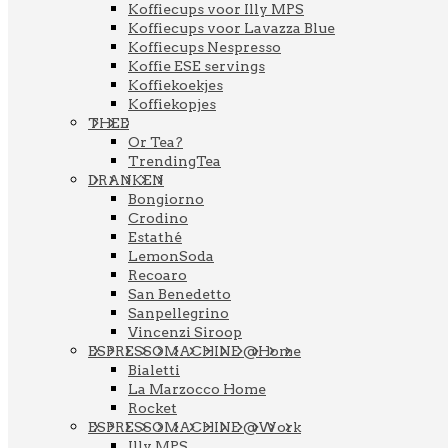
Koffiecups voor Illy MPS
Koffiecups voor Lavazza Blue
Koffiecups Nespresso
Koffie ESE servings
Koffiekoekjes
Koffiekopjes
THEE
Or Tea?
TrendingTea
DRANKEN
Bongiorno
Crodino
Estathé
LemonSoda
Recoaro
San Benedetto
Sanpellegrino
Vincenzi Siroop
ESPRESSOMACHINE @Home
Bialetti
La Marzocco Home
Rocket
ESPRESSOMACHINE @Work
Illy MPS