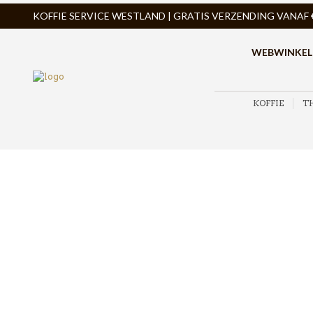
KOFFIE SERVICE WESTLAND | GRATIS VERZENDING VANAF € 
WEBWINKEL
KOFFIE
T
ZOEK PRODUCTEN
PRODUCTCATEGORIEËN