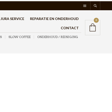
JURA SERVICE
REPARATIE EN ONDERHOUD
0
CONTACT
S
SLOW COFFEE
ONDERHOUD / REINIGING
Aliberti Siroop Melone
(Meloen) 700ml
€
10,95