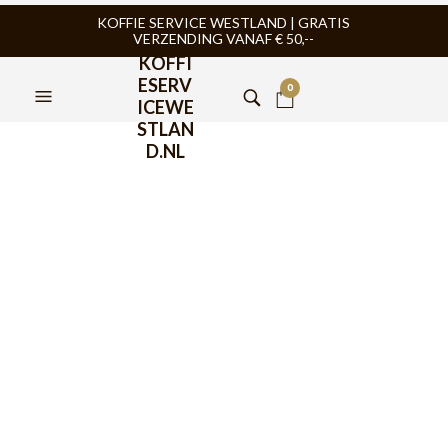
KOFFIE SERVICE WESTLAND | GRATIS
VERZENDING VANAF € 50,--
KOFFI
ESERV
0
ICEWE
STLAN
D.NL
Hario Koffiemolen Mill
Column
€
54,95
De Hario Coffee Mill Column CM-502C koffiemolen heeft