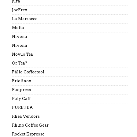
Jura
JoeFrex
La Marzocco
Motta
Nivona
Nivona
Novus Tea
Or Tea?
Pällo Coffeetool
Priolinox
Puqpress
Puly Caff
PURETEA
Rhea Vendors
Rhino Coffee Gear
Rocket Espresso