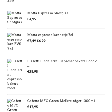
Motta Espresso Shotglas
€
4,95
Motta espresso kannetje 7cl
Oorspronkelijke
Huidige
€
7,49
€
6,99
prijs
prijs
was:
is:
€7,49.
€6,99.
Bialetti Bicchierini Espressobekers Rood 6
...
€
28,95
Cafetto MFC Green Melkreiniger 1000ml
€
17,95