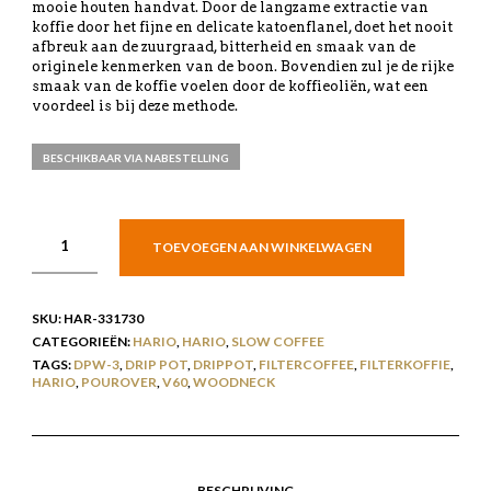
mooie houten handvat. Door de langzame extractie van
koffie door het fijne en delicate katoenflanel, doet het nooit
afbreuk aan de zuurgraad, bitterheid en smaak van de
originele kenmerken van de boon. Bovendien zul je de rijke
smaak van de koffie voelen door de koffieoliën, wat een
voordeel is bij deze methode.
BESCHIKBAAR VIA NABESTELLING
TOEVOEGEN AAN WINKELWAGEN
SKU:
HAR-331730
CATEGORIEËN:
HARIO
,
HARIO
,
SLOW COFFEE
TAGS:
DPW-3
,
DRIP POT
,
DRIPPOT
,
FILTERCOFFEE
,
FILTERKOFFIE
,
HARIO
,
POUROVER
,
V60
,
WOODNECK
BESCHRIJVING