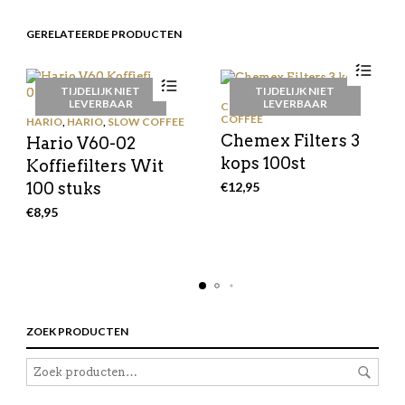
GERELATEERDE PRODUCTEN
TIJDELIJK NIET
TIJDELIJK NIET
LEVERBAAR
LEVERBAAR
CHEMEX
,
CHEMEX
,
SLOW
COFFEE
HARIO
,
HARIO
,
SLOW COFFEE
Chemex Filters 3
Hario V60-02
kops 100st
Koffiefilters Wit
€
12,95
100 stuks
€
8,95
ZOEK PRODUCTEN