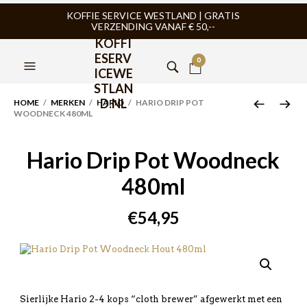
KOFFIE SERVICE WESTLAND | GRATIS
VERZENDING VANAF € 50,--
KOFFI
ESERV
0
ICEWE
STLAN
D.NL
HOME
/
MERKEN
/
HARIO
/ HARIO DRIP POT
WOODNECK 480ML
Hario Drip Pot Woodneck
480ml
€
54,95
Sierlijke Hario 2-4 kops “cloth brewer” afgewerkt met een