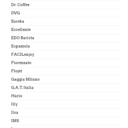
Dr. Coffee
DVG
Eureka
Eccellente
EDO Barista
Espazzola
FACILenjoy
Fiorenzato
Flojet
Gaggia Milano
G.A.T. Italia
Hario
Illy
Ilsa
IMS