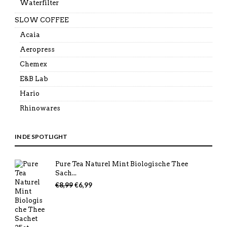
Waterfilter
SLOW COFFEE
Acaia
Aeropress
Chemex
E&B Lab
Hario
Rhinowares
IN DE SPOTLIGHT
Pure Tea Naturel Mint Biologische Thee
Sach...
Oorspronkelijke
Huidige
€
8,99
€
6,99
prijs
prijs
was:
is:
€8,99.
€6,99.