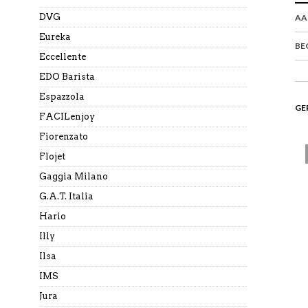
DVG
AA
Eureka
BE
Eccellente
EDO Barista
Espazzola
GE
FACILenjoy
Fiorenzato
Flojet
Gaggia Milano
G.A.T. Italia
Hario
Illy
Ilsa
IMS
Jura