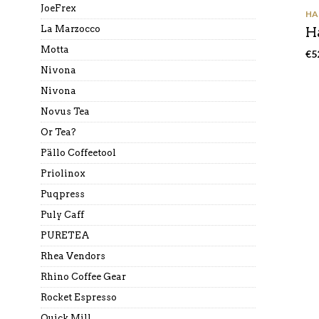
JoeFrex
HA
La Marzocco
Ha
Motta
€
5
Nivona
Nivona
Novus Tea
Or Tea?
Pällo Coffeetool
Priolinox
Puqpress
Puly Caff
PURETEA
Rhea Vendors
Rhino Coffee Gear
Rocket Espresso
Quick Mill