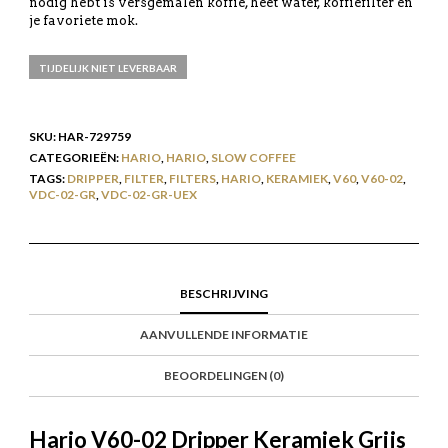
nodig hebt is versgemalen koffie, heet water, koffiefilter en
je favoriete mok.
TIJDELIJK NIET LEVERBAAR
SKU:
HAR-729759
CATEGORIEËN:
HARIO
,
HARIO
,
SLOW COFFEE
TAGS:
DRIPPER
,
FILTER
,
FILTERS
,
HARIO
,
KERAMIEK
,
V60
,
V60-02
,
VDC-02-GR
,
VDC-02-GR-UEX
BESCHRIJVING
AANVULLENDE INFORMATIE
BEOORDELINGEN (0)
Hario V60-02 Dripper Keramiek Grijs