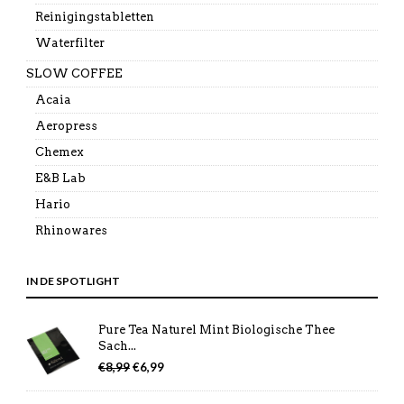
Reinigingstabletten
Waterfilter
SLOW COFFEE
Acaia
Aeropress
Chemex
E&B Lab
Hario
Rhinowares
IN DE SPOTLIGHT
Pure Tea Naturel Mint Biologische Thee
Sach...
Oorspronkelijke
Huidige
€
8,99
€
6,99
prijs
prijs
was:
is: