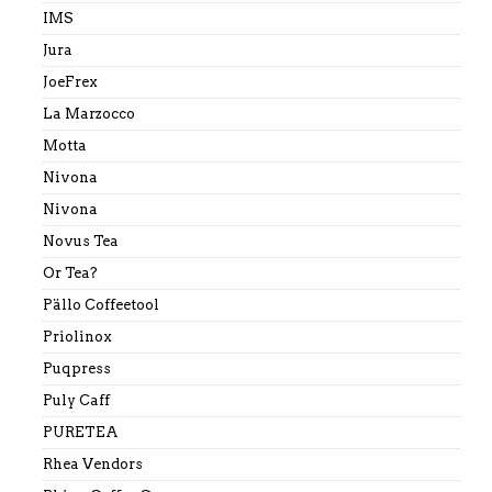
IMS
Jura
JoeFrex
La Marzocco
Motta
Nivona
Nivona
Novus Tea
Or Tea?
Pällo Coffeetool
Priolinox
Puqpress
Puly Caff
PURETEA
Rhea Vendors