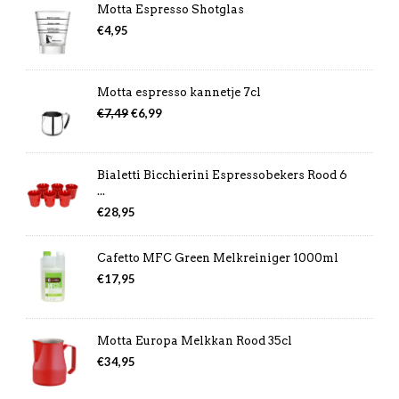
Motta Espresso Shotglas
€8,99.
€6,99.
€
4,95
Motta espresso kannetje 7cl
Oorspronkelijke
Huidige
€
7,49
€
6,99
prijs
prijs
was:
is:
€7,49.
€6,99.
Bialetti Bicchierini Espressobekers Rood 6
...
€
28,95
Cafetto MFC Green Melkreiniger 1000ml
€
17,95
Motta Europa Melkkan Rood 35cl
€
34,95