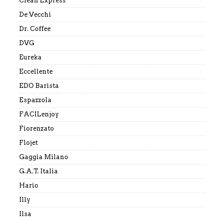
Clean Express
De Vecchi
Dr. Coffee
DVG
Eureka
Eccellente
EDO Barista
Espazzola
FACILenjoy
Fiorenzato
Flojet
Gaggia Milano
G.A.T. Italia
Hario
Illy
Ilsa