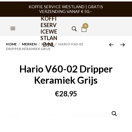
KOFFIE SERVICE WESTLAND | GRATIS
VERZENDING VANAF € 50,--
KOFFI
ESERV
0
ICEWE
STLAN
D.NL
HOME
/
MERKEN
/
HARIO
/ HARIO V60-02
DRIPPER KERAMIEK GRIJS
Hario V60-02 Dripper
Keramiek Grijs
€
28,95