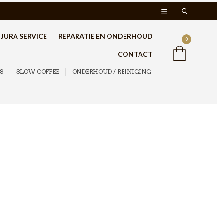
JURA SERVICE
REPARATIE EN ONDERHOUD
0
CONTACT
S
SLOW COFFEE
ONDERHOUD / REINIGING
Hario V60-02 Dripper
Keramiek Smokey Green
€
28,95