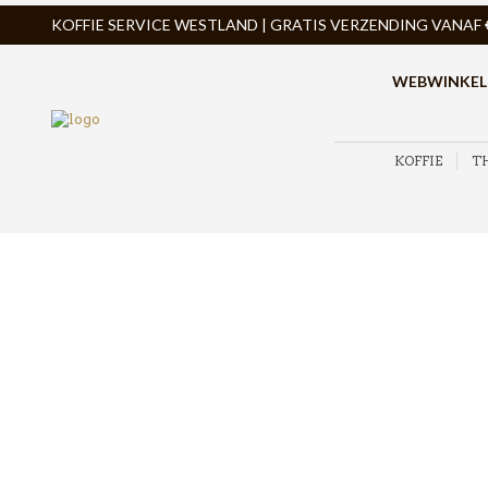
KOFFIE SERVICE WESTLAND | GRATIS VERZENDING VANAF € 
WEBWINKEL
KOFFIE
T
ZOEK PRODUCTEN
PRODUCTCATEGORIEËN