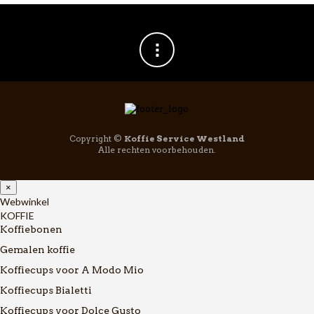
Copyright ©
Koffie Service Westland
Alle rechten voorbehouden.
×
Webwinkel
KOFFIE
Koffiebonen
Gemalen koffie
Koffiecups voor A Modo Mio
Koffiecups Bialetti
Koffiecups voor Dolce Gusto