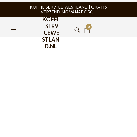
KOFFIE SERVICE WESTLAND | GRATIS
VERZENDING VANAF € 50,--
KOFFI
ESERV
0
ICEWE
STLAN
D.NL
Hario V60-02 Dripper
Kunststof Wit – VD-02
€
11,95
Met de Hario V60 Dripper 02 Kunststof Wit 1-4 kops zet je