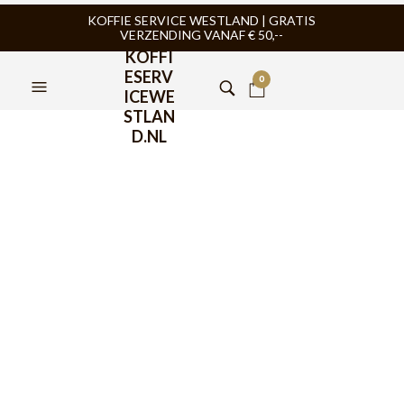
KOFFIE SERVICE WESTLAND | GRATIS
VERZENDING VANAF € 50,--
KOFFI
ESERV
0
ICEWE
STLAN
D.NL
Hario V60-02 Dripper Set
Keramiek Wit
€
34,95
Hario V60-02 Dripper Set Keramiek Wit