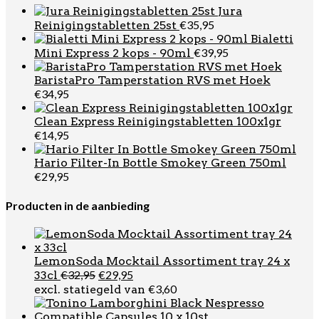
Jura
€
35,95
Reinigingstabletten 25st
Bialetti
€
39,95
Mini Express 2 kops - 90ml
BaristaPro Tamperstation RVS met Hoek
€
34,95
Clean Express Reinigingstabletten 100x1gr
€
14,95
Hario Filter-In Bottle Smokey Green 750ml
€
29,95
Producten in de aanbieding
LemonSoda Mocktail Assortiment tray 24 x
Oorspronkelijke
Huidige
€
32,95
€
29,95
33cl
prijs
prijs
€
3,60
excl. statiegeld van
was:
is:
€32,95.
€29,95.