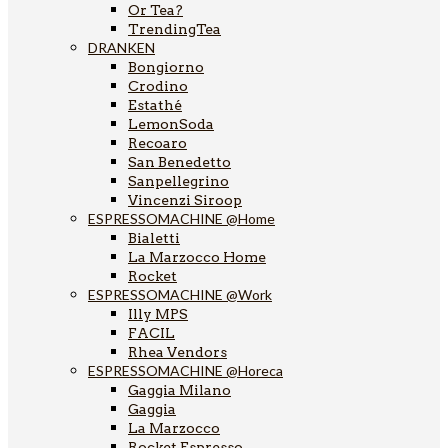
Or Tea?
TrendingTea
DRANKEN
Bongiorno
Crodino
Estathé
LemonSoda
Recoaro
San Benedetto
Sanpellegrino
Vincenzi Siroop
ESPRESSOMACHINE @Home
Bialetti
La Marzocco Home
Rocket
ESPRESSOMACHINE @Work
Illy MPS
FACIL
Rhea Vendors
ESPRESSOMACHINE @Horeca
Gaggia Milano
Gaggia
La Marzocco
Rocket Espresso