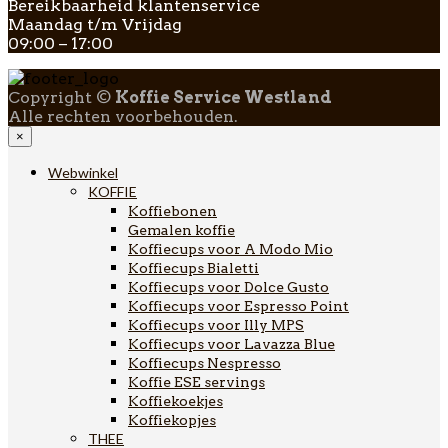
Bereikbaarheid klantenservice
Maandag t/m Vrijdag
09:00 – 17:00
Copyright ©
Koffie Service Westland
Alle rechten voorbehouden.
×
Webwinkel
KOFFIE
Koffiebonen
Gemalen koffie
Koffiecups voor A Modo Mio
Koffiecups Bialetti
Koffiecups voor Dolce Gusto
Koffiecups voor Espresso Point
Koffiecups voor Illy MPS
Koffiecups voor Lavazza Blue
Koffiecups Nespresso
Koffie ESE servings
Koffiekoekjes
Koffiekopjes
THEE