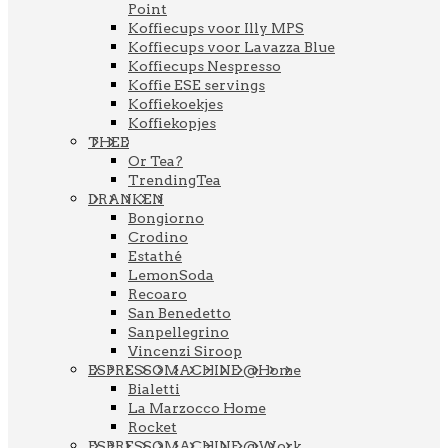
Point
Koffiecups voor Illy MPS
Koffiecups voor Lavazza Blue
Koffiecups Nespresso
Koffie ESE servings
Koffiekoekjes
Koffiekopjes
THEE
Or Tea?
TrendingTea
DRANKEN
Bongiorno
Crodino
Estathé
LemonSoda
Recoaro
San Benedetto
Sanpellegrino
Vincenzi Siroop
ESPRESSOMACHINE @Home
Bialetti
La Marzocco Home
Rocket
ESPRESSOMACHINE @Work