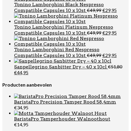
Tonino Lamborghini Black Nespresso
Oorspronkel
Huidi
€
49,99
€
29,95
Compatible Capsules 10 x 10st
prijs
prijs
was:
is:
€49,99.
€29,95
Tonino Lamborghini Platinum Nespresso
Oorspronkel
Huidi
€
49,99
€
29,95
Compatible Capsules 10 x 10st
prijs
prijs
was:
is:
€49,99.
€29,95
Tonino Lamborghini Red Nespresso
Oorspronkel
Huidi
€
49,99
€
29,95
Compatible Capsules 10 x 10st
prijs
prijs
was:
is:
€
51,80
Sanpellegrino Sanbitter Dry – 40 x 10cl
€49,99.
€29,95
Oorspronkelijke
Huidige
€
44,95
prijs
prijs
was:
is:
Producten aanbevolen
€51,80.
€44,95.
BaristaPro Precision Tamper Rood 58,4mm
€
34,95
BaristaPro Tamperhouder Walnoothout
€
14,95