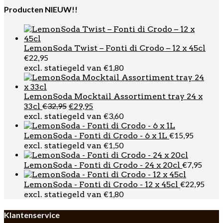
Producten NIEUW!!
LemonSoda Twist – Fonti di Crodo – 12 x 45cl
€
22,95
€
1,80
excl. statiegeld van
LemonSoda Mocktail Assortiment tray 24 x
Oorspronkelijke
Huidige
€
32,95
€
29,95
33cl
prijs
prijs
€
3,60
excl. statiegeld van
was:
is:
€32,95.
€29,95.
€
15,95
LemonSoda - Fonti di Crodo - 6 x 1L
€
1,50
excl. statiegeld van
€
7,95
LemonSoda - Fonti di Crodo - 24 x 20cl
€
22,95
LemonSoda - Fonti di Crodo - 12 x 45cl
€
1,80
excl. statiegeld van
Klantenservice