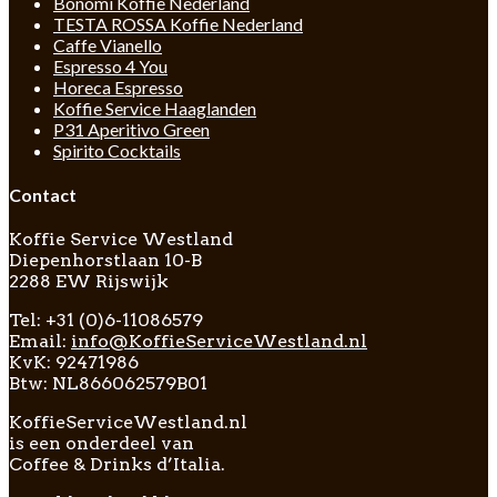
Bonomi Koffie Nederland
TESTA ROSSA Koffie Nederland
Caffe Vianello
Espresso 4 You
Horeca Espresso
Koffie Service Haaglanden
P31 Aperitivo Green
Spirito Cocktails
Contact
Koffie Service Westland
Diepenhorstlaan 10-B
2288 EW Rijswijk
Tel: +31 (0)6-11086579
Email:
info@KoffieServiceWestland.nl
KvK: 92471986
Btw: NL866062579B01
KoffieServiceWestland.nl
is een onderdeel van
Coffee & Drinks d’Italia.