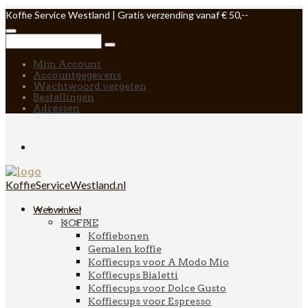
Koffie Service Westland | Gratis verzending vanaf € 50,--
Mijn Account
Accountgegevens
Wachtwoord vergeten
Bestellingen
Adressen
KoffieServiceWestland.nl
Webwinkel
KOFFIE
Koffiebonen
Gemalen koffie
Koffiecups voor A Modo Mio
Koffiecups Bialetti
Koffiecups voor Dolce Gusto
Koffiecups voor Espresso