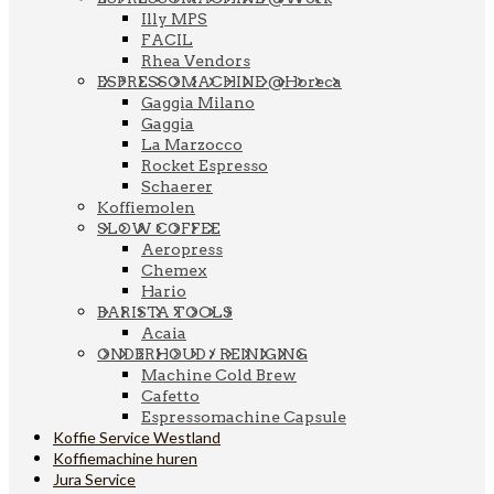
Illy MPS
FACIL
Rhea Vendors
ESPRESSOMACHINE @Horeca
Gaggia Milano
Gaggia
La Marzocco
Rocket Espresso
Schaerer
Koffiemolen
SLOW COFFEE
Aeropress
Chemex
Hario
BARISTA TOOLS
Acaia
ONDERHOUD / REINIGING
Machine Cold Brew
Cafetto
Espressomachine Capsule
Koffie Service Westland
Koffiemachine huren
Jura Service