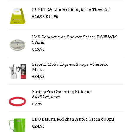
PURETEA Linden Biologische Thee 36st
Oorspronkelijke
Huidige
€
16,95
€
14,95
prijs
prijs
was:
is:
€16,95.
€14,95.
IMS Competition Shower Screen RA35WM
57mm
€
19,95
Bialetti Moka Express 2 kops + Perfetto
Mok...
€
34,95
BaristaPro Groepring Silicone
64x52x6,4mm
€
7,99
EDO Barista Melkkan Apple Green 600ml
€
24,95