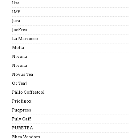
Ilsa
IMS
Jura
JoeFrex
La Marzocco
Motta
Nivona
Nivona
Novus Tea
Or Tea?
Pällo Coffeetool
Priolinox
Puqpress
Puly Caff
PURETEA
Rhea Vendors