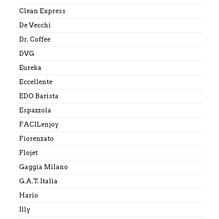
Clean Express
De Vecchi
Dr. Coffee
DVG
Eureka
Eccellente
EDO Barista
Espazzola
FACILenjoy
Fiorenzato
Flojet
Gaggia Milano
G.A.T. Italia
Hario
Illy