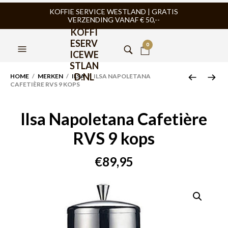
KOFFIE SERVICE WESTLAND | GRATIS
VERZENDING VANAF € 50,--
KOFFI
ESERV
0
ICEWE
STLAN
D.NL
HOME
/
MERKEN
/
ILSA
/ ILSA NAPOLETANA
CAFETIÈRE RVS 9 KOPS
Ilsa Napoletana Cafetière
RVS 9 kops
€
89,95