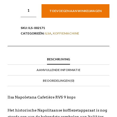
TOEVOEGEN AAN WINKELWAGEN
SKU:
ILS-002171
CATEGORIEËN:
ILSA
,
KOFFIEMACHINE
BESCHRIJVING
AANVULLENDE INFORMATIE
BEOORDELINGEN (0)
Ilsa Napoletana Cafetière RVS 9 kops
Het historische Napolitaanse koffiezetapparaat is nog
steeds een van de bekendste symbolen van Italië ter