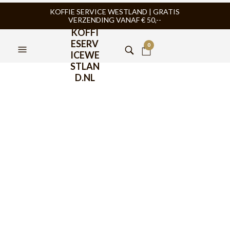
KOFFIE SERVICE WESTLAND | GRATIS
VERZENDING VANAF € 50,--
KOFFI
ESERV
0
ICEWE
STLAN
D.NL
IMS Competition Shower
Screen RA200IM 57mm
€
19,95