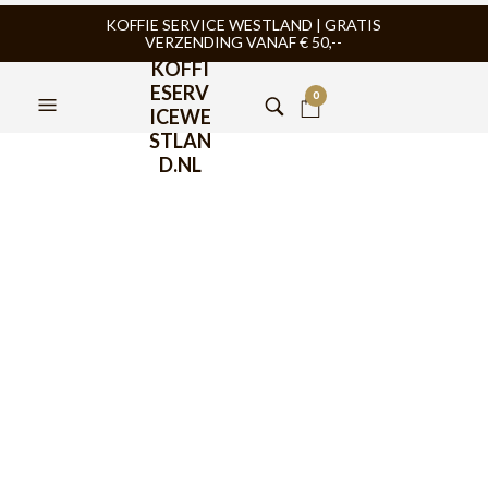
KOFFIE SERVICE WESTLAND | GRATIS
VERZENDING VANAF € 50,--
KOFFI
ESERV
0
ICEWE
STLAN
D.NL
Motta Europa Melkkan
Zwart Almond Milk 50cl
€
42,95
Motta Europa Melkkan Zwart 50cl met de tekst Almond