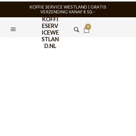
KOFFIE SERVICE WESTLAND | GRATIS
VERZENDING VANAF € 50,--
KOFFI
ESERV
0
ICEWE
STLAN
D.NL
Motta Funnel Aluminium
53 en 58mm
€
39,95
Motta Double Funnel Aluminium 53mm en 58mm