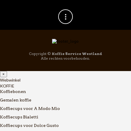
Copyright ©
Koffie Service Westland
Alle rechten voorbehouden.
×
Webwinkel
KOFFIE
Koffiebonen
Gemalen koffie
Koffiecups voor A Modo Mio
Koffiecups Bialetti
Koffiecups voor Dolce Gusto