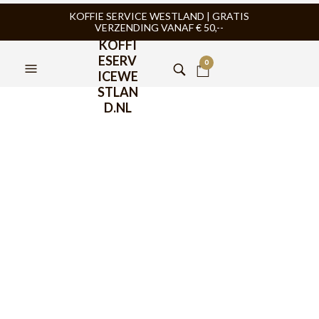
KOFFIE SERVICE WESTLAND | GRATIS
VERZENDING VANAF € 50,--
KOFFI
ESERV
0
ICEWE
STLAN
D.NL
Motta Europa Melkkan
Groen 35cl
€
34,95
De Motta Europa Melkkan Groen 35cl is een goede, stevige